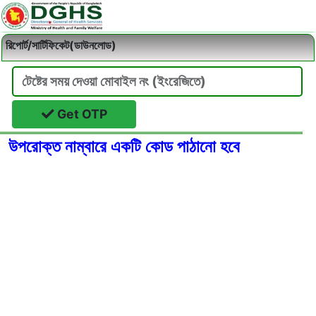
রিপোর্ট/সার্টিফিকেট(ডাউনলোড)
Get OTP
উপরোক্ত নাম্বারে একটি কোড পাঠানো হবে